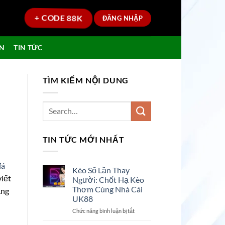
+ CODE 88K
ĐĂNG NHẬP
N
TIN TỨC
TÌM KIẾM NỘI DUNG
TIN TỨC MỚI NHẤT
đá
Kèo Số Lần Thay
viết
Người: Chốt Hạ Kèo
Thơm Cùng Nhà Cái
ắng
UK88
Chức năng bình luận bị tắt
ở
Kèo