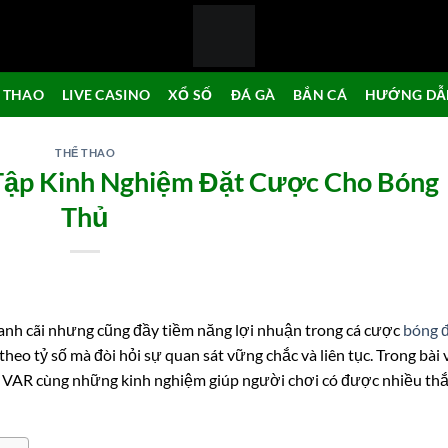
 THAO
LIVE CASINO
XỔ SỐ
ĐÁ GÀ
BẮN CÁ
HƯỚNG DẪ
THỂ THAO
Tập Kinh Nghiệm Đặt Cược Cho Bóng
Thủ
anh cãi nhưng cũng đầy tiềm năng lợi nhuận trong cá cược
bóng 
theo tỷ số mà đòi hỏi sự quan sát vững chắc và liên tục. Trong bài 
èo VAR cùng những kinh nghiệm giúp người chơi có được nhiều th