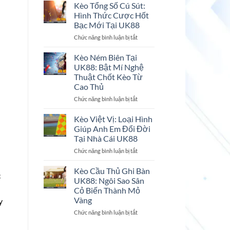
Số
Kèo Tổng Số Cú Sút:
Lần
Hình Thức Cược Hốt
Thay
Bạc Mới Tại UK88
Người:
Chức năng bình luận bị tắt
ở
Chốt
Kèo
Hạ
Tổng
Kèo
Kèo Ném Biên Tại
Số
Thơm
UK88: Bật Mí Nghệ
Cú
Cùng
Thuật Chốt Kèo Từ
Sút:
Nhà
Cao Thủ
Hình
Cái
Thức
Chức năng bình luận bị tắt
UK88
ở
Cược
Kèo
Hốt
Ném
Kèo Việt Vị: Loại Hình
Bạc
Biên
Giúp Anh Em Đổi Đời
Mới
Tại
Tại Nhà Cái UK88
Tại
UK88:
Chức năng bình luận bị tắt
UK88
ở
Bật
Kèo
Mí
Việt
Nghệ
Kèo Cầu Thủ Ghi Bàn
c
Vị:
Thuật
UK88: Ngôi Sao Sân
Loại
Chốt
Cỏ Biến Thành Mỏ
Hình
Kèo
Vàng
y
Giúp
Từ
Anh
Chức năng bình luận bị tắt
Cao
ở
Em
Thủ
Kèo
Đổi
Cầu