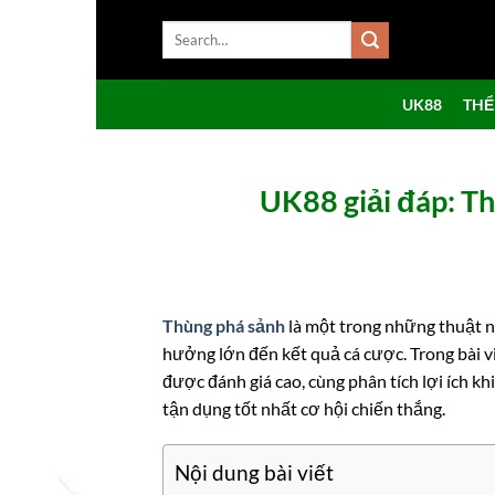
Bỏ
qua
nội
dung
UK88
THỂ
UK88 giải đáp: Th
Thùng phá sảnh
là một trong những thuật ng
hưởng lớn đến kết quả cá cược. Trong bài v
được đánh giá cao, cùng phân tích lợi ích kh
tận dụng tốt nhất cơ hội chiến thắng.
Nội dung bài viết