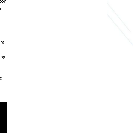
 còn
ên
 ra
ùng
c