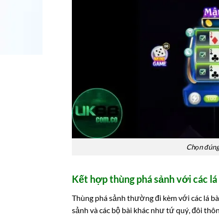
Chọn đúng 
Kết hợp thùng phá sảnh với các lá 
Thùng phá sảnh thường đi kèm với các lá bài
sảnh và các bộ bài khác như tứ quý, đôi thô