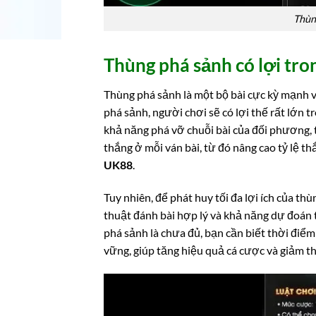
Thùn
Thùng phá sảnh có lợi tr
Thùng phá sảnh là một bộ bài cực kỳ mạnh và
phá sảnh, người chơi sẽ có lợi thế rất lớn 
khả năng phá vỡ chuỗi bài của đối phương, 
thắng ở mỗi ván bài, từ đó nâng cao tỷ lệ thắ
UK88
.
Tuy nhiên, để phát huy tối đa lợi ích của t
thuật đánh bài hợp lý và khả năng dự đoán 
phá sảnh là chưa đủ, bạn cần biết thời điểm 
vững, giúp tăng hiệu quả cá cược và giảm th