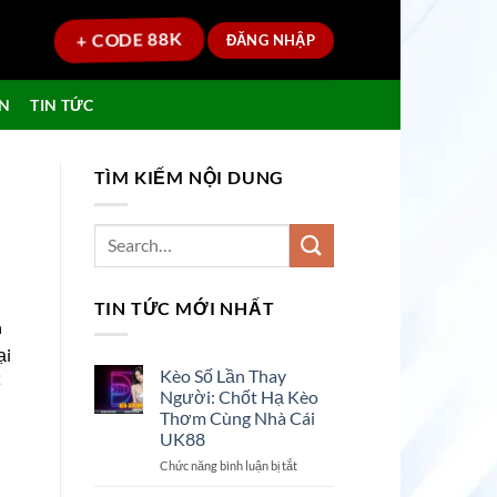
+ CODE 88K
ĐĂNG NHẬP
N
TIN TỨC
TÌM KIẾM NỘI DUNG
TIN TỨC MỚI NHẤT
h
ại
Kèo Số Lần Thay
ể
Người: Chốt Hạ Kèo
Thơm Cùng Nhà Cái
UK88
Chức năng bình luận bị tắt
ở
Kèo