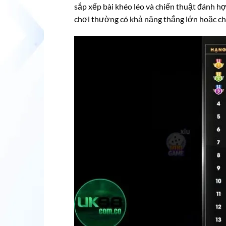
sắp xếp bài khéo léo và chiến thuật đánh hợp
chơi thường có khả năng thắng lớn hoặc chi