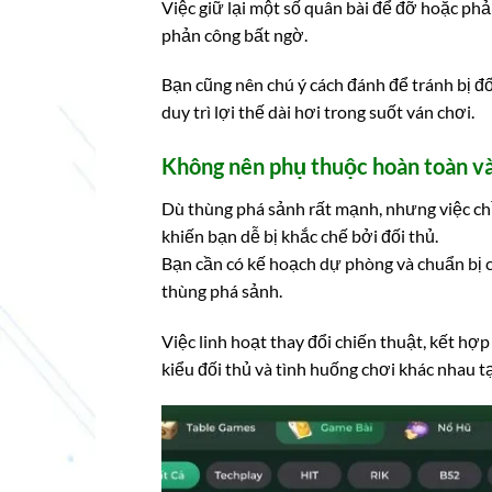
Việc giữ lại một số quân bài để đỡ hoặc phả
phản công bất ngờ.
Bạn cũng nên chú ý cách đánh để tránh bị đố
duy trì lợi thế dài hơi trong suốt ván chơi.
Không nên phụ thuộc hoàn toàn v
Dù thùng phá sảnh rất mạnh, nhưng việc chỉ
khiến bạn dễ bị khắc chế bởi đối thủ.
Bạn cần có kế hoạch dự phòng và chuẩn bị c
thùng phá sảnh.
Việc linh hoạt thay đổi chiến thuật, kết hợ
kiểu đối thủ và tình huống chơi khác nhau t